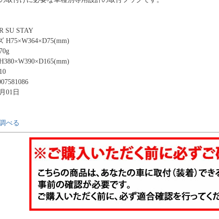
 SU STAY
75×W364×D75(mm)
0g
80×W390×D165(mm)
10
07581086
9月01日
調べる