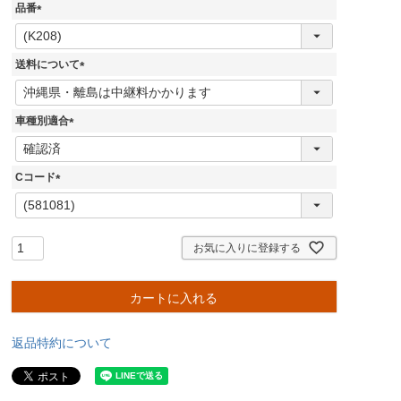
品番
(
必
須
送料について
)
(
必
須
車種別適合
)
(
必
須
Cコード
)
(
必
須
)
お気に入りに登録する
カートに入れる
返品特約について