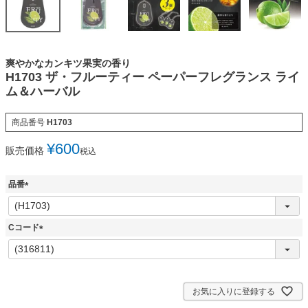
爽やかなカンキツ果実の香り
H1703 ザ・フルーティー ペーパーフレグランス ライ
ム＆ハーバル
商品番号
H1703
¥
600
販売価格
税込
品番
(
必
須
Cコード
)
(
必
須
)
お気に入りに登録する