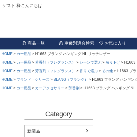
ゲスト 様こんにちは
商品一覧
車種別適合検索
お気に入り
HOME
カー用品
H1663 ブラング ハンギング NL リッチレザー
HOME
カー用品
芳香剤（フレグランス）
シーンで選ぶ
吊り下げ
H166
HOME
カー用品
芳香剤（フレグランス）
香りで選ぶ
その他
H1663 ブ
HOME
ブランド・シリーズ
BLANG（ブラング）
H1663 ブラング ハンギン
HOME
カー用品
カーアクセサリー
芳香剤
H1663 ブラング ハンギング N
Category
新製品