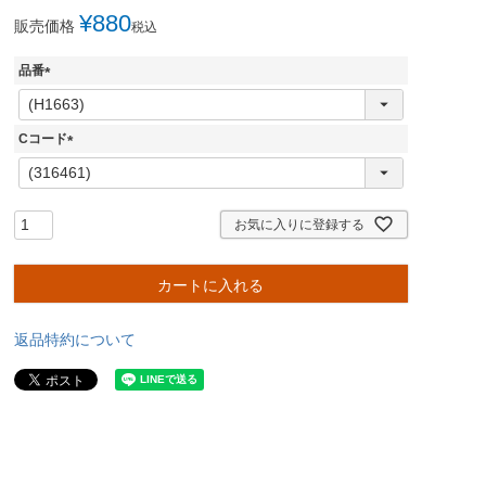
¥
880
販売価格
税込
品番
(
必
須
Cコード
)
(
必
須
)
お気に入りに登録する
カートに入れる
返品特約について