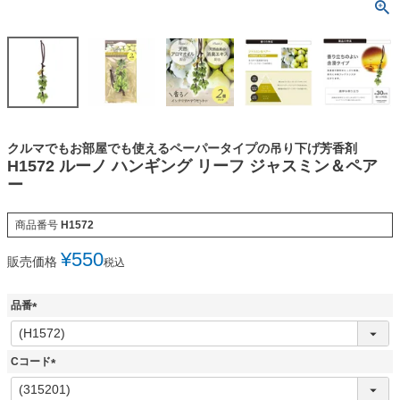
クルマでもお部屋でも使えるペーパータイプの吊り下げ芳香剤
H1572 ルーノ ハンギング リーフ ジャスミン＆ペア
ー
商品番号
H1572
¥
550
販売価格
税込
品番
(
必
須
Cコード
)
(
必