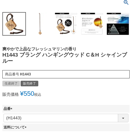
爽やかで上品なフレッシュマリンの香り
H1443 ブラング ハンギングウッド C＆H シャインブ
ルー
商品番号
H1443
生産終了
販売終了
¥
550
販売価格
税込
品番
(
必
須
送料について
)