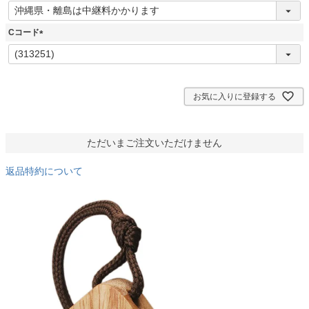
(
必
須
Cコード
)
(
必
須
)
お気に入りに登録する
ただいまご注文いただけません
返品特約について