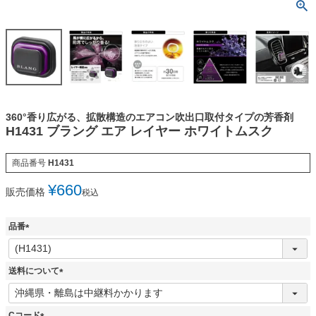
360°香り広がる、拡散構造のエアコン吹出口取付タイプの芳香剤
H1431 ブラング エア レイヤー ホワイトムスク
商品番号
H1431
¥
660
販売価格
税込
品番
(
必
須
送料について
)
(
必
須
Cコード