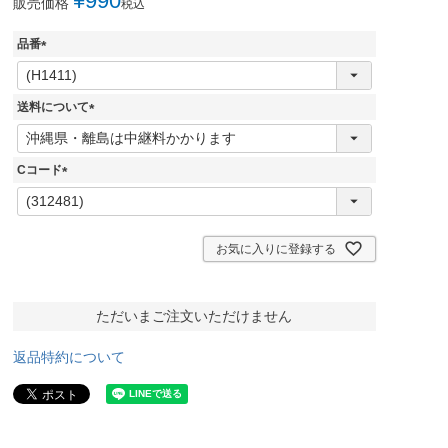
¥
990
販売価格
税込
品番
(
必
須
送料について
)
(
必
須
Cコード
)
(
必
須
)
お気に入りに登録する
ただいまご注文いただけません
返品特約について