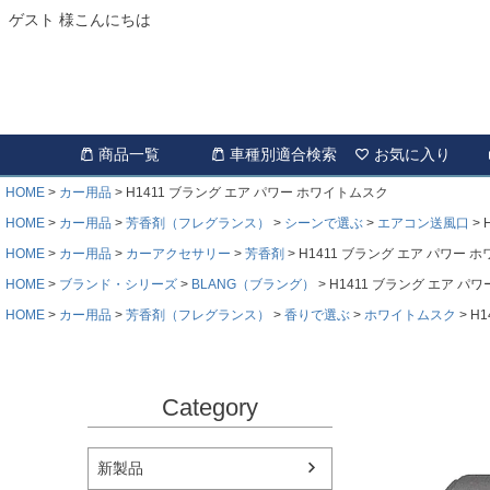
ゲスト 様こんにちは
商品一覧
車種別適合検索
お気に入り
HOME
カー用品
H1411 ブラング エア パワー ホワイトムスク
HOME
カー用品
芳香剤（フレグランス）
シーンで選ぶ
エアコン送風口
HOME
カー用品
カーアクセサリー
芳香剤
H1411 ブラング エア パワー 
HOME
ブランド・シリーズ
BLANG（ブラング）
H1411 ブラング エア パ
HOME
カー用品
芳香剤（フレグランス）
香りで選ぶ
ホワイトムスク
H
Category
新製品