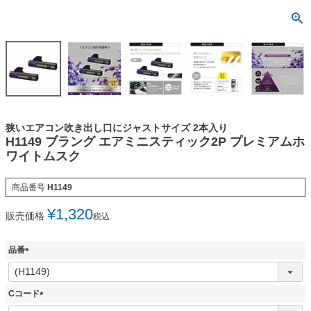
狭いエアコン吹き出し口にジャストサイズ 2本入り
H1149 ブラング エアミニスティック2P プレミアムホ
ワイトムスク
商品番号
H1149
¥
1,320
販売価格
税込
品番
(
必
須
Cコード
)
(