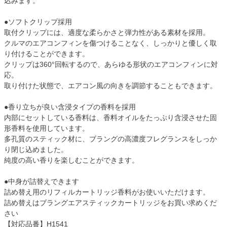
込みます。
●ソフトクリップ採用
取付クリップには、適度な柔らかさと弾力性がある素材を採用。
クルマのエアコンフィンを傷つけることなく、しっかりと優しく取
り付けることができます。
クリップは360°回転するので、あらゆる形状のエアコンフィンに対
応。
取り付けた状態で、エアコン風の向きを調節することもできます。
●香り立ちが良い含浸タイプの香料を採用
内部にセットしている香料は、香料オイルをたっぷり含浸させた固
形香料を使用しています。
多孔質のスティック材に、ブラングの高濃度フレグランスをしっか
り閉じ込めました。
純度の高い香りを楽しむことができます。
●中身が詰替えできます
詰め替え用のリフィルカートリッジ香料がお使いいただけます。
詰め替えはブラングエアスティックカートリッジをお買い求めくだ
さい
【対応品番】H1541