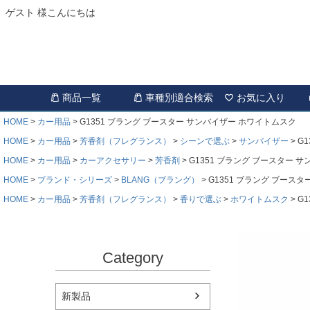
ゲスト 様こんにちは
商品一覧
車種別適合検索
お気に入り
HOME
カー用品
G1351 ブラング ブースター サンバイザー ホワイトムスク
HOME
カー用品
芳香剤（フレグランス）
シーンで選ぶ
サンバイザー
G
HOME
カー用品
カーアクセサリー
芳香剤
G1351 ブラング ブースター 
HOME
ブランド・シリーズ
BLANG（ブラング）
G1351 ブラング ブース
HOME
カー用品
芳香剤（フレグランス）
香りで選ぶ
ホワイトムスク
G
Category
新製品