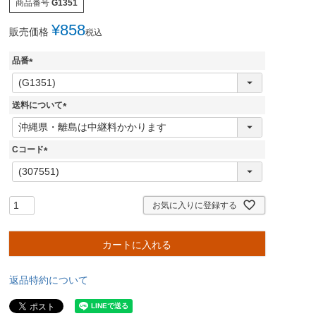
商品番号
G1351
¥
858
販売価格
税込
品番
(
必
須
送料について
)
(
必
須
Cコード
)
(
必
須
)
お気に入りに登録する
カートに入れる
返品特約について