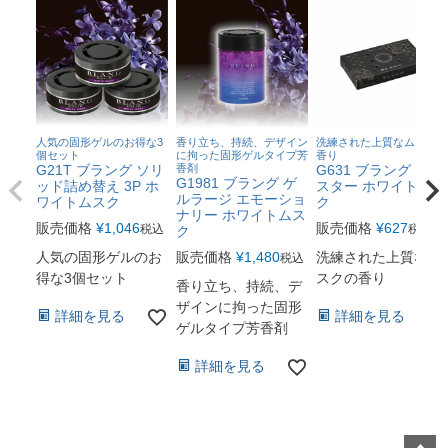
人気の固形ゲルのお得な3
香り立ち、持続、デザイン
洗練された上質なムスクの
個セット
に拘った固形ゲルタイプ芳
香り
G21T ブラング ソリ
香剤
G631 ブラング ブー
G1981 ブラング ゲ
ッド詰め替え 3P ホ
スター ホワイトムス
ルラージ エモーショ
ワイトムスク
ク
ナリー ホワイトムス
販売価格
¥
1,046
販売価格
¥
627
税込
税込
ク
人気の固形ゲルのお
販売価格
¥
1,480
洗練された上質なム
税込
得な3個セット
スクの香り
香り立ち、持続、デ
ザインに拘った固形
詳細を見る
詳細を見る
ゲルタイプ芳香剤
詳細を見る