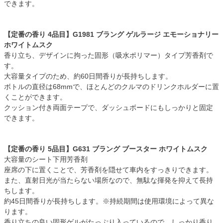
できます。
【定番の香り 4品目】G1981 ブラング ゲルラージ エモーショナリー
ホワイトムスク
香り立ち、デザインに拘った固形（吸水ポリマー）タイプ芳香剤で
す。
大容量タイプのため、約60日間香りが長持ちします。
ボトルの直径は68mmで、ほとんどのクルマのドリンクホルダーに置
くことができます。
クッション付き両面テープで、ダッシュボードにもしっかりと固定
できます。
【定番の香り 5品目】G631 ブラング ブースター ホワイトムスク
大容量のシート下用芳香剤
座席の下に置くことで、芳香剤を隠せて車内をすっきりできます。
また、直射日光が当たらない場所なので、無駄な揮発を抑えて長持
ちします。
約45日間香りが長持ちします。※持続期間は使用環境によって異な
ります。
香り立ちの良い固形ゲルがたっぷり入っているので、しっかり香り