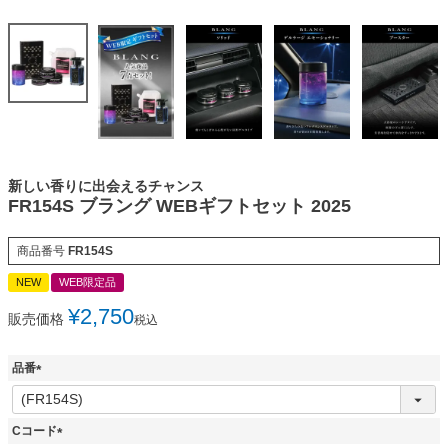
新しい香りに出会えるチャンス
FR154S ブラング WEBギフトセット 2025
商品番号
FR154S
NEW
WEB限定品
¥
2,750
販売価格
税込
品番
(
必
須
Cコード
)