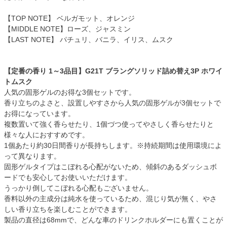
【TOP NOTE】 ベルガモット、オレンジ
【MIDDLE NOTE】ローズ、ジャスミン
【LAST NOTE】 パチュリ、バニラ、イリス、ムスク
【定番の香り 1～3品目】G21T ブラングソリッド詰め替え3P ホワイ
トムスク
人気の固形ゲルのお得な3個セットです。
香り立ちのよさと、設置しやすさから人気の固形ゲルが3個セットで
お得になっています。
複数置いて強く香らせたり、1個づつ使ってやさしく香らせたりと
様々な人におすすめです。
1個あたり約30日間香りが長持ちします。※持続期間は使用環境によ
って異なります。
固形ゲルタイプはこぼれる心配がないため、傾斜のあるダッシュボ
ードでも安心してお使いいただけます。
うっかり倒してこぼれる心配もございません。
香料以外の主成分は純水を使っているため、混じり気が無く、やさ
しい香り立ちを楽しむことができます。
製品の直径は68mmで、どんな車のドリンクホルダーにも置くことが