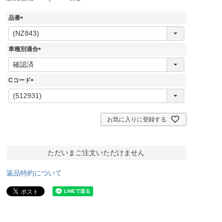
品番
(
必
須
車種別適合
)
(
必
須
Cコード
)
(
必
須
)
お気に入りに登録する
ただいまご注文いただけません
返品特約について