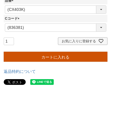
品番
(
必
須
Cコード
)
(
必
須
)
お気に入りに登録する
カートに入れる
返品特約について