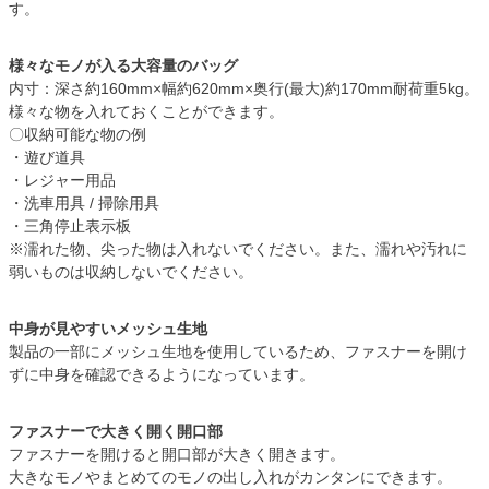
す。
様々なモノが入る大容量のバッグ
内寸：深さ約160mm×幅約620mm×奥行(最大)約170mm耐荷重5kg。
様々な物を入れておくことができます。
〇収納可能な物の例
・遊び道具
・レジャー用品
・洗車用具 / 掃除用具
・三角停止表示板
※濡れた物、尖った物は入れないでください。また、濡れや汚れに
弱いものは収納しないでください。
中身が見やすいメッシュ生地
製品の一部にメッシュ生地を使用しているため、ファスナーを開け
ずに中身を確認できるようになっています。
ファスナーで大きく開く開口部
ファスナーを開けると開口部が大きく開きます。
大きなモノやまとめてのモノの出し入れがカンタンにできます。