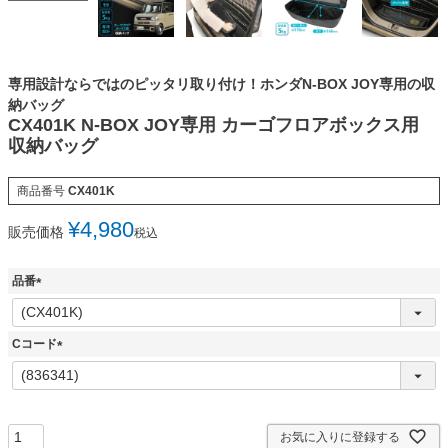
専用設計ならではのピッタリ取り付け！ホンダN-BOX JOY専用の収
納バッグ
CX401K N-BOX JOY専用 カーゴフロアボックス用
収納バッグ
商品番号
CX401K
¥
4,980
販売価格
税込
品番
(
必
須
Cコード
)
(
必
須
)
お気に入りに登録する