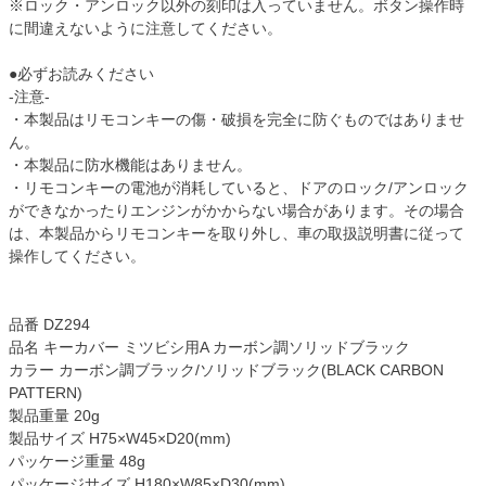
※ロック・アンロック以外の刻印は入っていません。ボタン操作時
に間違えないように注意してください。
●必ずお読みください
-注意-
・本製品はリモコンキーの傷・破損を完全に防ぐものではありませ
ん。
・本製品に防水機能はありません。
・リモコンキーの電池が消耗していると、ドアのロック/アンロック
ができなかったりエンジンがかからない場合があります。その場合
は、本製品からリモコンキーを取り外し、車の取扱説明書に従って
操作してください。
品番 DZ294
品名 キーカバー ミツビシ用A カーボン調ソリッドブラック
カラー カーボン調ブラック/ソリッドブラック(BLACK CARBON
PATTERN)
製品重量 20g
製品サイズ H75×W45×D20(mm)
パッケージ重量 48g
パッケージサイズ H180×W85×D30(mm)