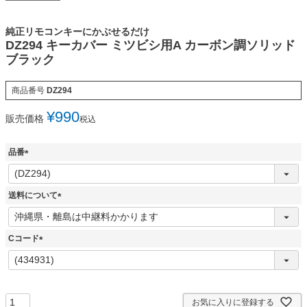
純正リモコンキーにかぶせるだけ
DZ294 キーカバー ミツビシ用A カーボン調ソリッド
ブラック
商品番号
DZ294
¥
990
販売価格
税込
品番
(
必
須
送料について
)
(
必
須
Cコード
)
(
必
須
)
お気に入りに登録する