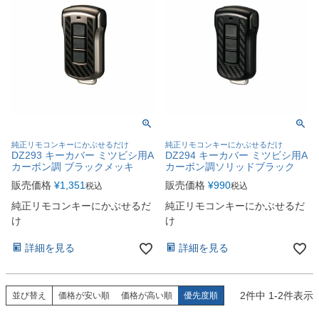
純正リモコンキーにかぶせるだけ
純正リモコンキーにかぶせるだけ
DZ293 キーカバー ミツビシ用A
DZ294 キーカバー ミツビシ用A
カーボン調 ブラックメッキ
カーボン調ソリッドブラック
販売価格
¥
1,351
販売価格
¥
990
税込
税込
純正リモコンキーにかぶせるだ
純正リモコンキーにかぶせるだ
け
け
詳細を見る
詳細を見る
2
件中
1
-
2
件表示
並び替え
価格が安い順
価格が高い順
優先度順