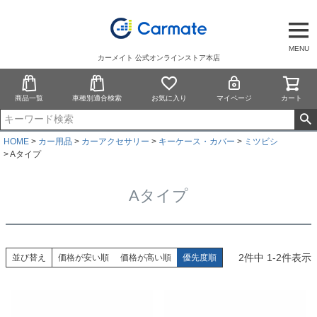
MENU
カーメイト 公式オンラインストア本店
商品一覧
車種別適合検索
お気に入り
マイページ
カート
HOME
カー用品
カーアクセサリー
キーケース・カバー
ミツビシ
Aタイプ
Aタイプ
2
件中
1
-
2
件表示
並び替え
価格が安い順
価格が高い順
優先度順