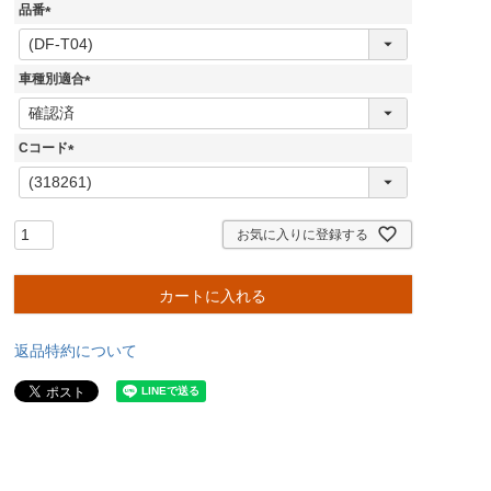
品番
(
必
須
車種別適合
)
(
必
須
Cコード
)
(
必
須
)
お気に入りに登録する
カートに入れる
返品特約について