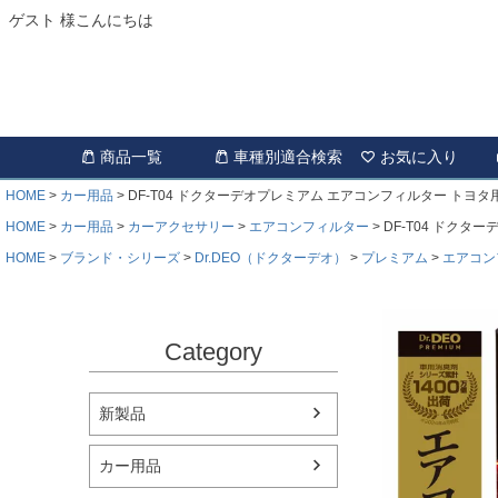
ゲスト 様こんにちは
商品一覧
車種別適合検索
お気に入り
HOME
カー用品
DF-T04 ドクターデオプレミアム エアコンフィルター トヨタ用
HOME
カー用品
カーアクセサリー
エアコンフィルター
DF-T04 ドクタ
HOME
ブランド・シリーズ
Dr.DEO（ドクターデオ）
プレミアム
エアコン
Category
新製品
カー用品