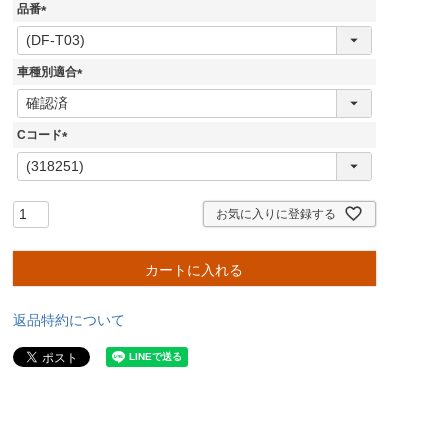
品番
(
必
須
車種別適合
)
(
必
須
Cコード
)
(
必
須
)
お気に入りに登録する
カートに入れる
返品特約について