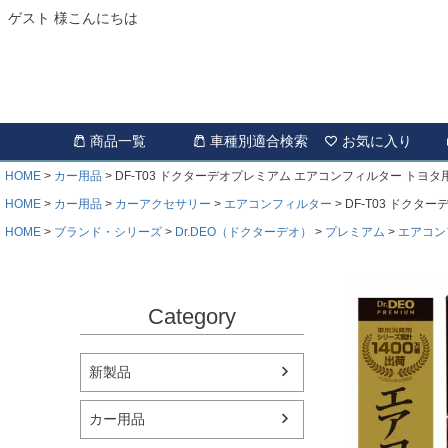
ゲスト 様こんにちは
商品一覧
車種別適合検索
お気に入り
HOME
カー用品
DF-T03 ドクターデオプレミアム エアコンフィルター トヨタ用
HOME
カー用品
カーアクセサリー
エアコンフィルター
DF-T03 ドクタ
HOME
ブランド・シリーズ
Dr.DEO（ドクターデオ）
プレミアム
エアコン
Category
新製品
カー用品