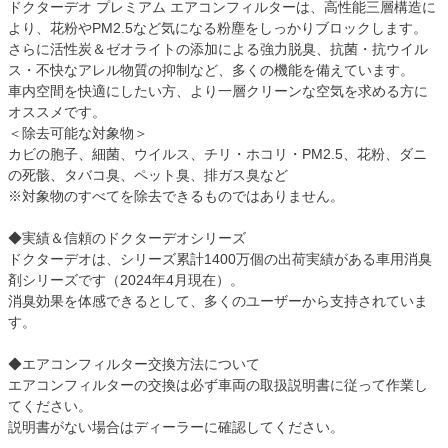
ドクターデオ プレミアム エアコンフィルターは、高性能三層構造に
より、花粉やPM2.5など気になる粉塵をしっかりブロックします。
さらに活性炭＆ゼオライトの添加による強力脱臭、抗菌・抗ウイル
ス・不快なアレル物質の抑制など、多くの機能を備えています。
車内空間を快適にしたい方、より一層クリーンな空気を求める方に
オススメです。
＜除去可能な対象物＞
カビの胞子、細菌、ウイルス、チリ・ホコリ・PM2.5、花粉、ダニ
の死骸、タバコ臭、ペット臭、排ガス臭など
※対象物のすべてを除去できるものではありません。
◆実績＆信頼のドクターデオシリーズ
ドクターデオは、シリーズ累計1400万個の出荷実績がある車用消臭
剤シリーズです（2024年4月現在）。
消臭効果を体感できるとして、多くのユーザーから支持されていま
す。
◆エアコンフィルター交換方法について
エアコンフィルターの交換は必ず車両の取扱説明書に従って作業し
てください。
説明書がない場合はディーラーに確認してください。