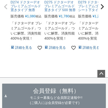
D274 ドクターデオ
D275 ドクターデオ
D279 ドクターデオ
プレミアムゴールド
プレミアムゴールド
プレミアムゴール
置きタイプ 無香
置きタイプ 500 無香
シート下タイプ 無
販売価格
¥
1,080
販売価格
¥
1,780
販売価格
¥
1,280
税込
税込
税
「ドクターデオ プレ
「ドクターデオ プレ
「ドクターデオ プ
ミアムゴールド」つ
ミアムゴールド」つ
ミアムゴールド」
いに解禁。消臭性能
いに解禁。消臭性能
いに解禁。消臭性
400%を実現！
400%を実現！
400%を実現！
詳細を見る
詳細を見る
詳細を見る
ペー
ジト
会員登録（無料）
ップ
へ
モニター募集など会員限定速報中!!
(ご購入には会員登録が必要です)