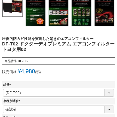
圧倒的防カビ性能を実現した驚きのエアコンフィルター
DF-T02 ドクターデオプレミアム エアコンフィルター
トヨタ用02
商品番号
DF-T02
¥
4,980
販売価格
税込
品番
(
必
須
車種別適合
)
(
必
須