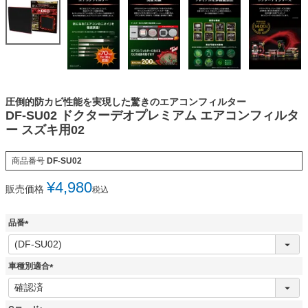
圧倒的防カビ性能を実現した驚きのエアコンフィルター
DF-SU02 ドクターデオプレミアム エアコンフィルタ
ー スズキ用02
商品番号
DF-SU02
¥
4,980
販売価格
税込
品番
(
必
須
車種別適合
)
(
必
須