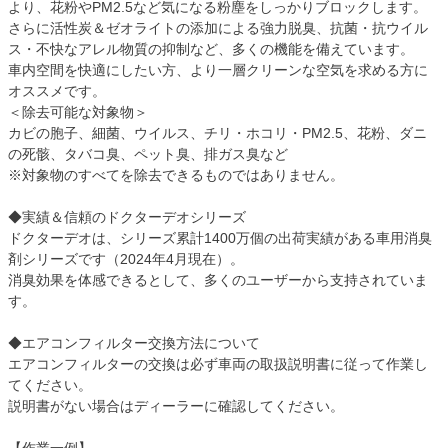
より、花粉やPM2.5など気になる粉塵をしっかりブロックします。
さらに活性炭＆ゼオライトの添加による強力脱臭、抗菌・抗ウイル
ス・不快なアレル物質の抑制など、多くの機能を備えています。
車内空間を快適にしたい方、より一層クリーンな空気を求める方に
オススメです。
＜除去可能な対象物＞
カビの胞子、細菌、ウイルス、チリ・ホコリ・PM2.5、花粉、ダニ
の死骸、タバコ臭、ペット臭、排ガス臭など
※対象物のすべてを除去できるものではありません。
◆実績＆信頼のドクターデオシリーズ
ドクターデオは、シリーズ累計1400万個の出荷実績がある車用消臭
剤シリーズです（2024年4月現在）。
消臭効果を体感できるとして、多くのユーザーから支持されていま
す。
◆エアコンフィルター交換方法について
エアコンフィルターの交換は必ず車両の取扱説明書に従って作業し
てください。
説明書がない場合はディーラーに確認してください。