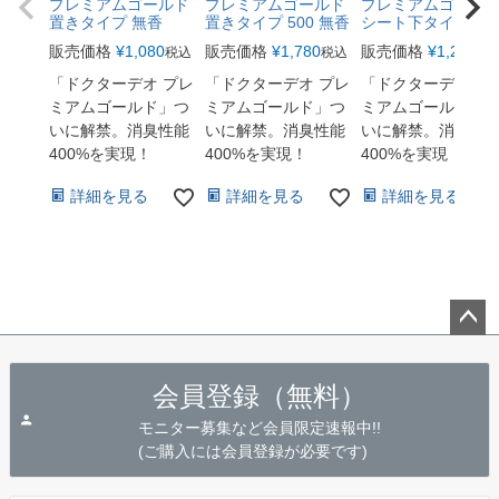
プレミアムゴールド
プレミアムゴールド
プレミアムゴール
置きタイプ 無香
置きタイプ 500 無香
シート下タイプ 無
販売価格
¥
1,080
販売価格
¥
1,780
販売価格
¥
1,280
税込
税込
税
「ドクターデオ プレ
「ドクターデオ プレ
「ドクターデオ プ
ミアムゴールド」つ
ミアムゴールド」つ
ミアムゴールド」
いに解禁。消臭性能
いに解禁。消臭性能
いに解禁。消臭性
400%を実現！
400%を実現！
400%を実現！
詳細を見る
詳細を見る
詳細を見る
ペー
ジト
会員登録（無料）
ップ
へ
モニター募集など会員限定速報中!!
(ご購入には会員登録が必要です)