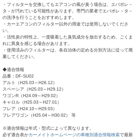
・フィルターを交換してもエアコンの風が臭う場合は、エバポレ－
タ－が汚れている可能性があります。専門の業者でエバポレ－タ－
の洗浄を行うことをおすすめします。
・カーエアコンのフィルター以外の用途では使用しないでくださ
い。
・活性炭の特性上、一度吸着した臭気成分を放出するため、ごくま
れに異臭を感じる場合があります。
・使用済みのフィルターは、各自治体の定める分別方法に従って廃
棄してください。
◆適合情報
品番：DF-SU02
アルト（H25.03～H26.12）
スペーシア（H25.03～H29.12）
ワゴンR（H24.09～H29.02）
キャロル（H25.03～H27.01）
フレア（H24.10～H29.03）
フレアワゴン（H25.04～H30.02） 等
※適合情報は年式・型式によって異なります。
必ず適合表か
カーメイトホームページの車種別適合情報検索
で最新