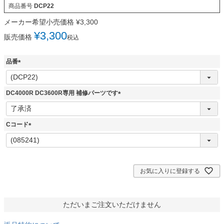
商品番号
DCP22
メーカー希望小売価格
¥
3,300
¥
3,300
販売価格
税込
品番
(
必
須
DC4000R DC3600R専用 補修パーツです
)
(
必
須
Cコード
)
(
必
須
)
お気に入りに登録する
ただいまご注文いただけません