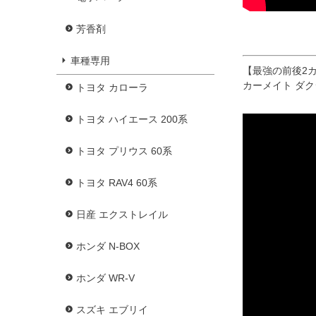
芳香剤
車種専用
【最強の前後2カ
カーメイト ダクシ
トヨタ カローラ
トヨタ ハイエース 200系
トヨタ プリウス 60系
トヨタ RAV4 60系
日産 エクストレイル
ホンダ N-BOX
ホンダ WR-V
スズキ エブリイ