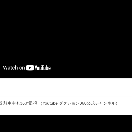
駐車中も360°監視 （Youtube ダクション360公式チャンネル）