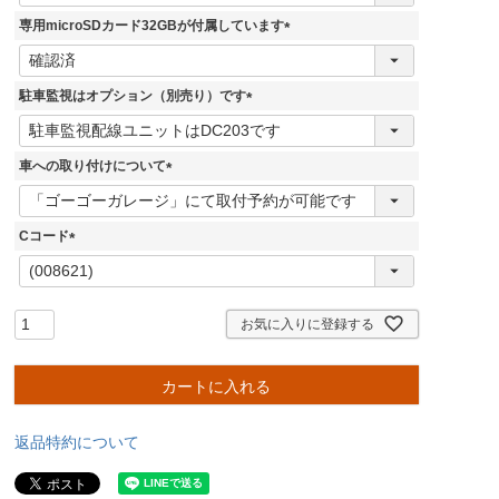
須
専用microSDカード32GBが付属しています
)
(
必
須
駐車監視はオプション（別売り）です
)
(
必
須
車への取り付けについて
)
(
必
須
Cコード
)
(
必
須
)
お気に入りに登録する
カートに入れる
返品特約について