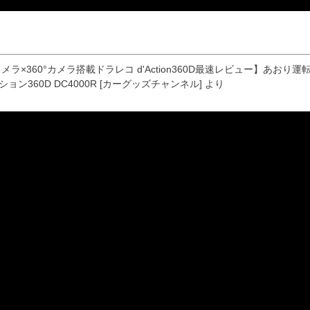
メラ×360°カメラ搭載ドラレコ d'Action360D最速レビュー】あ
ョン360D DC4000R [カーグッズチャンネル] より