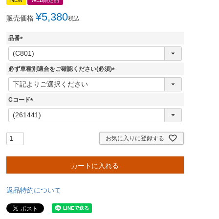
¥
5,380
販売価格
税込
品番
(
必
須
必ず車種別適合をご確認ください(必須)
)
(
必
須
Cコード
)
(
必
須
)
お気に入りに登録する
カートに入れる
返品特約について