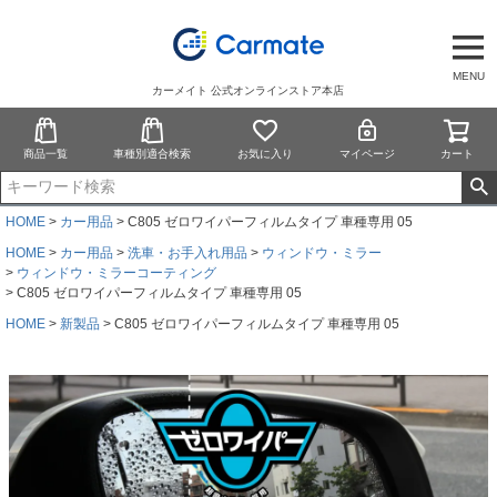
MENU
カーメイト 公式オンラインストア本店
商品一覧
車種別適合検索
お気に入り
マイページ
カート
HOME
カー用品
C805 ゼロワイパーフィルムタイプ 車種専用 05
HOME
カー用品
洗車・お手入れ用品
ウィンドウ・ミラー
ウィンドウ・ミラーコーティング
C805 ゼロワイパーフィルムタイプ 車種専用 05
HOME
新製品
C805 ゼロワイパーフィルムタイプ 車種専用 05