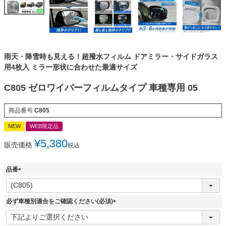
雨天・降雪時も見える！超撥水フィルム ドアミラー・サイドガラス
用4枚入 ミラー形状に合わせた最適サイズ
C805 ゼロワイパーフィルムタイプ 車種専用 05
商品番号
C805
NEW
WEB限定品
¥
5,380
販売価格
税込
品番
(
必
須
必ず車種別適合をご確認ください(必須)
)
(
必