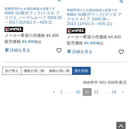
車種専用のため適合検索が必要です
車種専用のため適合検索が必要です
K865 SU取付フック(トヨタ プ
K866 SU取付フック(マツダ ア
リウス ノーマルルーフ 2009.05
クセラ 4ドア 2009.06～
～2017.02/H21.5～H29.2)
2013.11/H21.6～H25.11)
メーカー希望小売価格
¥
4,400
メーカー希望小売価格
¥
4,400
販売価格
¥
4,400
税込
販売価格
¥
4,400
税込
詳細を見る
詳細を見る
並び替え
価格が安い順
価格が高い順
優先度順
666
件中
501
-
550
件表示
1
…
10
11
12
…
14