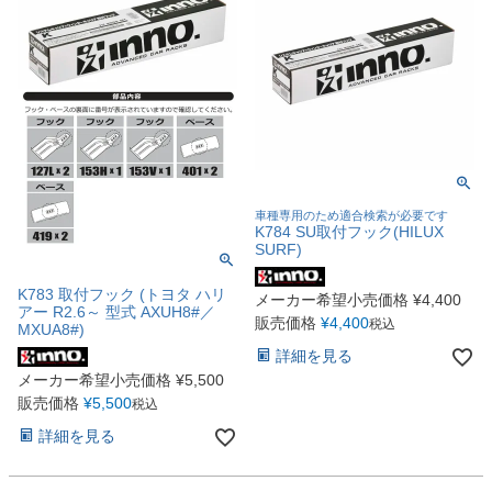
車種専用のため適合検索が必要です
K784 SU取付フック(HILUX
SURF)
K783 取付フック (トヨタ ハリ
メーカー希望小売価格
¥
4,400
アー R2.6～ 型式 AXUH8#／
販売価格
¥
4,400
税込
MXUA8#)
詳細を見る
メーカー希望小売価格
¥
5,500
販売価格
¥
5,500
税込
詳細を見る