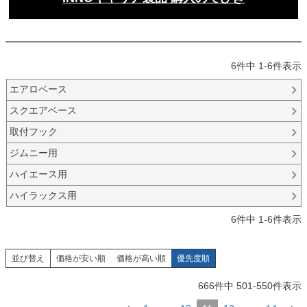
6
件中
1
-
6
件表示
エアロベース
スクエアベース
取付フック
ジムニー用
ハイエース用
ハイラックス用
6
件中
1
-
6
件表示
並び替え
価格が安い順
価格が高い順
優先度順
666
件中
501
-
550
件表示