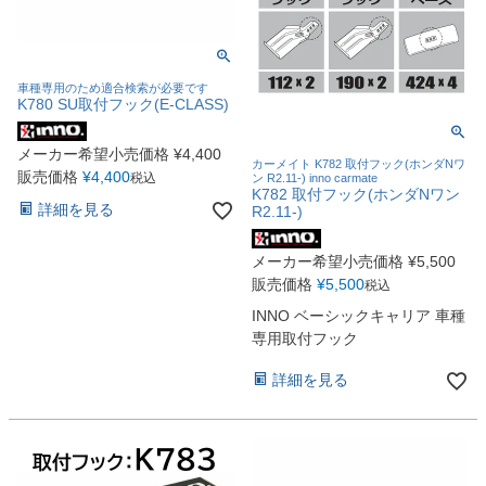
車種専用のため適合検索が必要です
K780 SU取付フック(E-CLASS)
メーカー希望小売価格
¥
4,400
カーメイト K782 取付フック(ホンダNワ
販売価格
¥
4,400
税込
ン R2.11-) inno carmate
K782 取付フック(ホンダNワン
詳細を見る
R2.11-)
メーカー希望小売価格
¥
5,500
販売価格
¥
5,500
税込
INNO ベーシックキャリア 車種
専用取付フック
詳細を見る