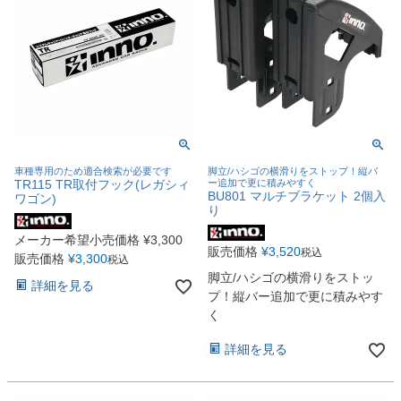
車種専用のため適合検索が必要です
脚立/ハシゴの横滑りをストップ！縦バ
TR115 TR取付フック(レガシィ
ー追加で更に積みやすく
BU801 マルチブラケット 2個入
ワゴン)
り
メーカー希望小売価格
¥
3,300
販売価格
¥
3,520
税込
販売価格
¥
3,300
税込
脚立/ハシゴの横滑りをストッ
詳細を見る
プ！縦バー追加で更に積みやす
く
詳細を見る