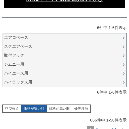
6
件中
1
-
6
件表示
エアロベース
スクエアベース
取付フック
ジムニー用
ハイエース用
ハイラックス用
6
件中
1
-
6
件表示
並び替え
価格が安い順
価格が高い順
優先度順
666
件中
1
-
50
件表示