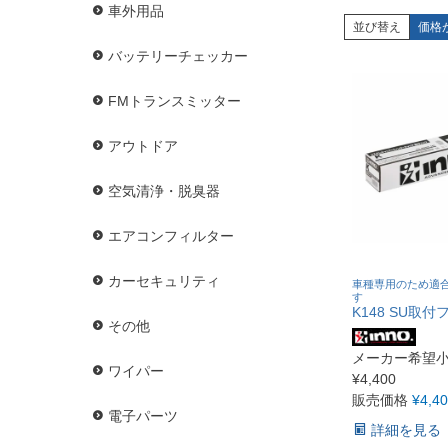
車外用品
並び替え
価格
バッテリーチェッカー
FMトランスミッター
アウトドア
空気清浄・脱臭器
エアコンフィルター
カーセキュリティ
車種専用のため適
す
K148 SU取付
その他
メーカー希望
ワイパー
¥
4,400
販売価格
¥
4,4
電子パーツ
詳細を見る