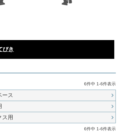
てびき
6
件中
1
-
6
件表示
ベース
用
クス用
6
件中
1
-
6
件表示