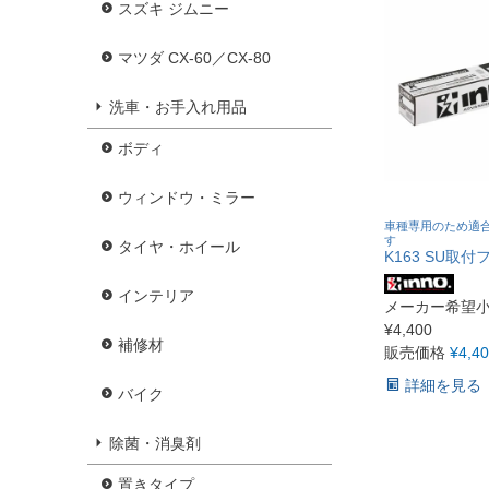
スズキ ジムニー
マツダ CX-60／CX-80
洗車・お手入れ用品
ボディ
ウィンドウ・ミラー
車種専用のため適
す
タイヤ・ホイール
K163 SU取付
インテリア
メーカー希望
¥
4,400
補修材
販売価格
¥
4,4
詳細を見る
バイク
除菌・消臭剤
置きタイプ