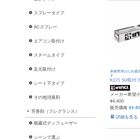
スプレータイプ
ACスプレー
エアコン取付け
スチームタイプ
足元取付け
車種専用のため適
す
K171 SU取付
シート下タイプ
メーカー希望
その他消臭剤
¥
4,400
販売価格
¥
4,4
芳香剤（フレグランス）
詳細を見る
噴霧式ディフューザー
シーンで選ぶ