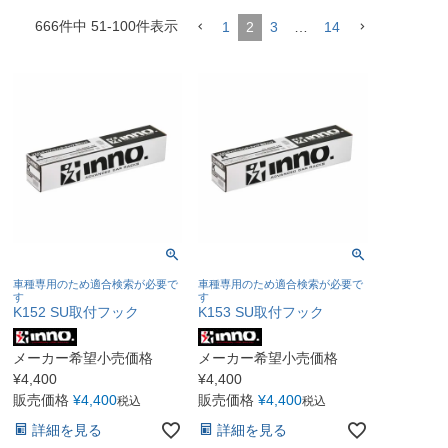
666
件中
51
-
100
件表示
1
2
3
…
14
車種専用のため適合検索が必要で
車種専用のため適合検索が必要で
す
す
K152 SU取付フック
K153 SU取付フック
メーカー希望小売価格
メーカー希望小売価格
¥
4,400
¥
4,400
販売価格
¥
4,400
販売価格
¥
4,400
税込
税込
詳細を見る
詳細を見る