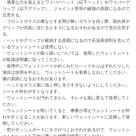
・過度な力を加えるとワイパーヘッド（以下ヘッド）やワイパーグ
リップ（以下グリップ）、ジョイント部等の破損の原因になるので
注意する。
・フロントガラスの奥などすき間が狭いガラスを拭く際、留め具や
グリップが内装に当たるとキズになるおそれがあるので充分注意す
る。
・ヘッドやグリップが破損する原因になるので石油系溶剤を含んで
いるウェットシートは使用しない。
・ウェットシートの取り扱いについては、使用したウェットシート
の取扱説明書に従ってください。
・使用中にウェットシートがめくれたりヘッドからはずれたりした
場合は使用を中止し、ウェットシートを装着しなおしてください。
傷の原因になるおそれがあります。
・ヘッドをガラス面に強く押し当てすぎないようにしてください。
シートが外れやすくなります。
・ウェットシートが汚れてきたら、キレイな面に変えて使用してく
ださい。
・ウェットシートが乾いてくると、摩擦が増えウェットシートが外
れやすくなることがあります。新しいウェットシートに交換して使
用してください。
・窓やダッシュボードにキズがつくおそれがあるので、ウェットシ
ートがヘッドを完全に覆った状態で使用してください。