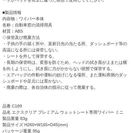
■製品情報
内容物：ワイパー本体
名称：自動車窓の清掃用具
材質：ABS
◇保管及び廃棄方法
・子供の手の届く所や、直射日光の当たる所、ダッシュボード等の
高温になる所には保管しない。
・シートを外して保管する。
・長期の保管時は、変形を防ぐため、ヘッドの拭き面が上または横
を向くようにし、拭き面に力がかからない状態で保管する。
・エアバッグの作動や運転の妨げになる場所、また運転席側のダッ
シュボードや足元には置かない。
・廃棄の際は、各自治体の指示に従って廃棄する。
品番 C189
品名 エクスクリア プレミアム ウェットシート専用ワイパー ミニ
製品重量 83g
製品サイズ H260×W165×D45(mm)
パッケージ重量 95g