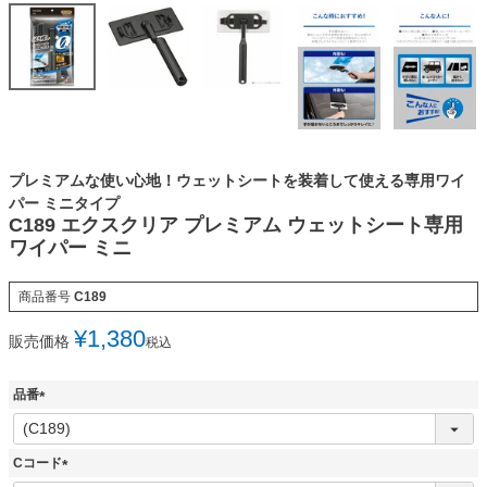
プレミアムな使い心地！ウェットシートを装着して使える専用ワイ
パー ミニタイプ
C189 エクスクリア プレミアム ウェットシート専用
ワイパー ミニ
商品番号
C189
¥
1,380
販売価格
税込
品番
(
必
須
Cコード
)