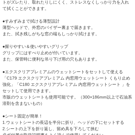
トがズレたり、取れたりしにくく、ストレスなくしっかり力を入れ
て拭くことができます。
●すみずみまで拭ける薄型設計
薄型ヘッドで、外窓のバイザー裏まで届きます。
また、拭き残しがちな窓の端もしっかり拭けます。
●握りやすい＆使いやすいグリップ
グリップにはすべり止めが付いています。
また、保管時に便利な吊り下げ用の穴もあります。
●エクスクリアプレミアムのウェットシートをセットして使える
「C179 エクスクリアプレミアム 内窓用ウェットシート くもり止め
強化」「C180 エクスクリアプレミアム 内窓用ウェットシート 」を
セットして使用できます。
市販のウェットシートも使用可能です。（300×186mm以上で石油系
溶剤を含まないもの）
●シート固定が簡単！
1.ウェットシートの長辺を半分に折り、ヘッドの下にセットする
2.シートの上下を折り返し、留め具を下ろして挟む
必ず付属の取扱説明書をよく読んで使用してください。