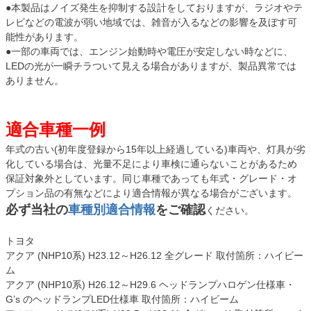
●本製品はノイズ発生を抑制する設計をしておりますが、ラジオやテ
レビなどの電波が弱い地域では、雑音が入るなどの影響を及ぼす可
能性があります。
●一部の車両では、エンジン始動時や電圧が安定しない時などに、
LEDの光が一瞬チラついて見える場合がありますが、製品異常では
ありません。
適合車種一例
年式の古い(初年度登録から15年以上経過している)車両や、灯具が劣
化している場合は、光量不足により車検に通らないことがあるため
保証対象外としています。同じ車種であっても年式・グレード・オ
プション品の有無などにより適合情報が異なる場合がございます。
必ず当社の
車種別適合情報
をご確認
ください。
トヨタ
アクア (NHP10系) H23.12～H26.12 全グレード 取付箇所：ハイビー
ム
アクア (NHP10系) H26.12～H29.6 ヘッドランプハロゲン仕様車・
G’s のヘッドランプLED仕様車 取付箇所：ハイビーム