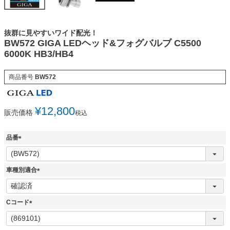
抜群に見やすいワイド配光！
BW572 GIGA LEDヘッド&フォグバルブ C5500
6000K HB3/HB4
商品番号
BW572
¥
12,800
販売価格
税込
品番
(
必
須
車種別適合
)
(
必
須
Cコード
)
(
必