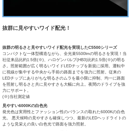
抜群に見やすいワイド配光！
抜群の明るさと見やすいワイド配光を実現したC5500シリーズ
コンパクトな一体型構造ながら、全光束5500lmの明るさを実現！当
社従来品比約1.5倍(※)、ハロゲンバルブ(HB3)比約1.5倍(※)の明る
さ。照射範囲が広く明るいワイドLEDチップを新規に採用。運転中
に視線が集中する中央から手前の路面までを強力に照射。従来の
LEDチップにありがちな明るさのムラを最小限に抑制、均一に路面
を照射し明るさと共に見やすさも大幅に向上。夜間のドライブを強
力にサポート。
(※)当社測定値
見やすい6000Kの白色光
発光色は実用性とファッション性のバランスの取れた6000Kの白色
光。 悪天候時の見やすさも確保しつつ、最新のLEDヘッドライトの
ような見栄えの良い白色光で路面を強力照射。