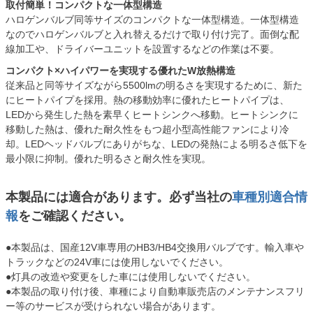
取付簡単！コンパクトな一体型構造
ハロゲンバルブ同等サイズのコンパクトな一体型構造。一体型構造
なのでハロゲンバルブと入れ替えるだけで取り付け完了。面倒な配
線加工や、ドライバーユニットを設置するなどの作業は不要。
コンパクト×ハイパワーを実現する優れたW放熱構造
従来品と同等サイズながら5500lmの明るさを実現するために、新た
にヒートパイプを採用。熱の移動効率に優れたヒートパイプは、
LEDから発生した熱を素早くヒートシンクへ移動。ヒートシンクに
移動した熱は、優れた耐久性をもつ超小型高性能ファンにより冷
却。LEDヘッドバルブにありがちな、LEDの発熱による明るさ低下を
最小限に抑制。優れた明るさと耐久性を実現。
本製品には適合があります。必ず当社の
車種別適合情
報
をご確認ください。
●本製品は、国産12V車専用のHB3/HB4交換用バルブです。輸入車や
トラックなどの24V車には使用しないでください。
●灯具の改造や変更をした車には使用しないでください。
●本製品の取り付け後、車種により自動車販売店のメンテナンスフリ
ー等のサービスが受けられない場合があります。