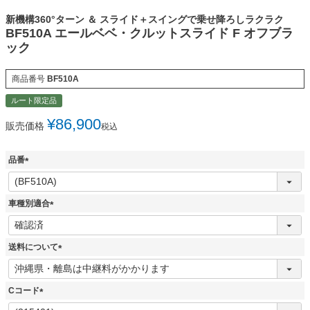
新機構360°ターン ＆ スライド＋スイングで乗せ降ろしラクラク
BF510A エールベベ・クルットスライド F オフブラ
ック
商品番号
BF510A
ルート限定品
¥
86,900
販売価格
税込
品番
(
必
須
車種別適合
)
(
必
須
送料について
)
(
必
須
Cコード
)
(