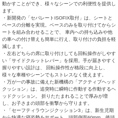
動かすことができ、様々なシーンでの利便性を提供し
ます。
・新開発の「セパレートISOFIX取付」は、シートと
ベースの分離を実現。ベースのみを取り付けてからシ
ートを組み合わせることで、 車内への持ち込みや他
の車への付け替えも簡単に行え、取り付けの負担を軽
減します。
・左右どちらの席に取り付けしても回転操作がしやす
い「サイドクルットレバー」を採用。手が届きやすく
握りやすい設計は、 回転操作性が格段に向上し、
様々な車種やシーンでもストレスなく使えます。
・万が一の事故に備えた新機構の「アクティブヘッド
クッション」は、追突時に瞬時に作動する作動するヘ
ッドクッション。 折りたたまれることで厚みが増
し、お子さまの頭部を衝撃から守ります。
・「セーフティラウンジクッション3」は、新生児期
から快適な寝姿勢をサポート。頭部側面60mm、後頭