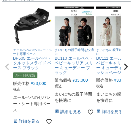
エールベベのセパレートシ
まいにちの親子時間を快適
まいにちの親子時間を快
ート専用ベース
に
に
BF505 エールベベ・
BC110 エールベベ・
BC111 エールベベ
クルットスライド ベ
ベビーキャリア スリ
ベビーキャリア ス
ース ブラック
ー キューディー ブ
ー キューディー ア
ラック
ッシュベージュ
ルート限定品
販売価格
¥
33,000
販売価格
¥
33,000
販売価格
¥
33,000
税込
税込
税込
まいにちの親子時間
まいにちの親子時
エールベベのセパレ
を快適に
を快適に
ートシート専用ベー
ス
詳細を見る
詳細を見る
詳細を見る