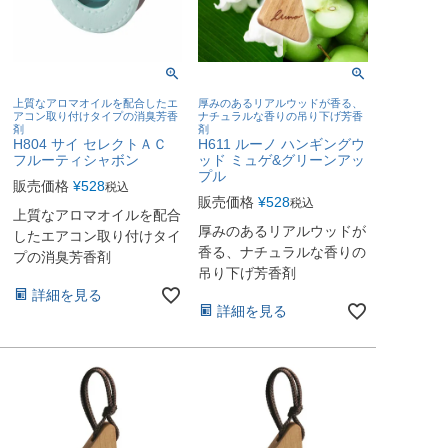
上質なアロマオイルを配合したエ
厚みのあるリアルウッドが香る、
アコン取り付けタイプの消臭芳香
ナチュラルな香りの吊り下げ芳香
剤
剤
H804 サイ セレクトＡＣ
H611 ルーノ ハンギングウ
フルーティシャボン
ッド ミュゲ&グリーンアッ
プル
販売価格
¥
528
税込
販売価格
¥
528
税込
上質なアロマオイルを配合
厚みのあるリアルウッドが
したエアコン取り付けタイ
香る、ナチュラルな香りの
プの消臭芳香剤
吊り下げ芳香剤
詳細を見る
詳細を見る