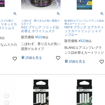
ムスクの香り
こぼれず、香り立ちが良い固形ゲ
BLANGエアコンフレグランス詰め
グ リキッドカ
ルタイプ
替えカートリッジ
G21 ブラング ソリッド詰
H974 ブラング エアスティ
ワイトムス
め替え ホワイトムスク
ックカートリッジ シャイ
ンブルー
販売価格
¥
522
税込
税込
販売価格
¥
522
税込
こぼれず、香り立ちが良い
質なムスクの
BLANGエアコンフレグラ
固形ゲルタイプ
ンス詰め替えカートリッジ
詳細を見る
詳細を見る