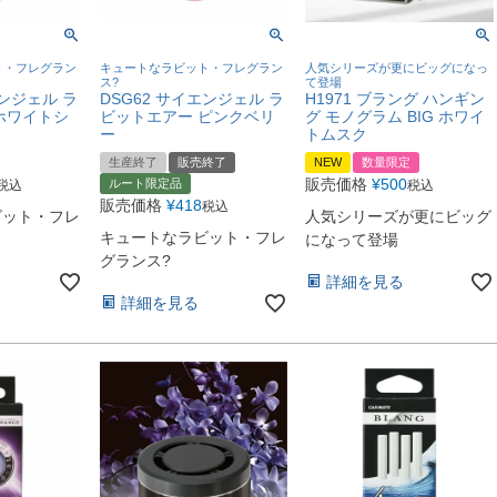
ト・フレグラン
キュートなラビット・フレグラン
人気シリーズが更にビッグになっ
ス?
て登場
エンジェル ラ
DSG62 サイエンジェル ラ
H1971 ブラング ハンギン
ホワイトシ
ビットエアー ピンクベリ
グ モノグラム BIG ホワイ
ー
トムスク
生産終了
販売終了
NEW
数量限定
販売価格
¥
500
ルート限定品
税込
税込
販売価格
¥
418
税込
ビット・フレ
人気シリーズが更にビッグ
キュートなラビット・フレ
になって登場
グランス?
詳細を見る
詳細を見る