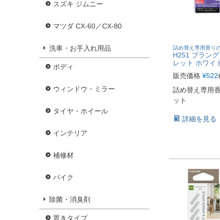
スズキ ジムニー
マツダ CX-60／CX-80
洗車・お手入れ用品
詰め替え専用香り
H251 ブラン
レット ホワイ
ボディ
販売価格
¥
522
ウィンドウ・ミラー
詰め替え専用
ット
タイヤ・ホイール
詳細を見る
インテリア
補修材
バイク
除菌・消臭剤
置きタイプ