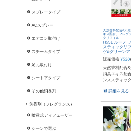
スプレータイプ
ACスプレー
天然香料配合&天
キス配合、フレグ
クリフィル
エアコン取付け
H551 ルーノ
スティックリフ
ゲ&グリーンア
スチームタイプ
販売価格
¥
528
足元取付け
天然香料配合&
消臭エキス配
シート下タイプ
ンススティッ
詳細を見る
その他消臭剤
芳香剤（フレグランス）
噴霧式ディフューザー
シーンで選ぶ