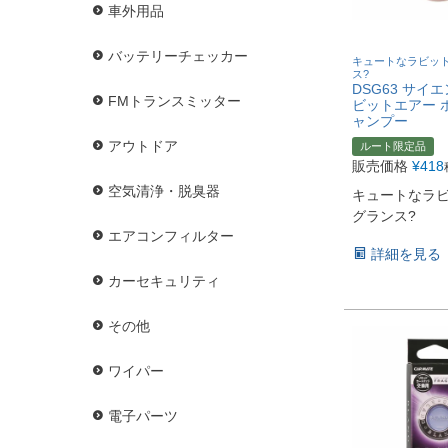
車外用品
バッテリーチェッカー
キュートなラビッ
ス?
DSG63 サイ
FMトランスミッター
ビットエアー 
ャンプー
アウトドア
ルート限定品
販売価格
¥
418
空気清浄・脱臭器
キュートなラ
グランス?
エアコンフィルター
詳細を見る
カーセキュリティ
その他
ワイパー
電子パーツ