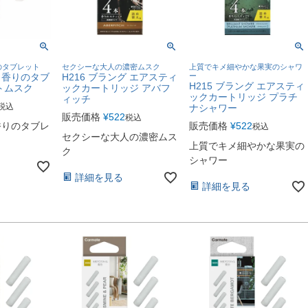
のタブレット
セクシーな大人の濃密ムスク
上質でキメ細やかな果実のシャワ
グ 香りのタブ
H216 ブラング エアスティ
ー
H215 ブラング エアスティ
トムスク
ックカートリッジ アバフ
ックカートリッジ プラチ
ィッチ
税込
ナシャワー
販売価格
¥
522
税込
香りのタブレ
販売価格
¥
522
税込
セクシーな大人の濃密ムス
上質でキメ細やかな果実の
ク
シャワー
詳細を見る
詳細を見る