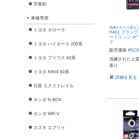
芳香剤
車種専用
洗練された上質な
トヨタ カローラ
H461 ブラン
ートリッジ ホ
ク
トヨタ ハイエース 200系
販売価格
¥
522
トヨタ プリウス 60系
洗練された上
香り
トヨタ RAV4 60系
詳細を見る
日産 エクストレイル
ホンダ N-BOX
ホンダ WR-V
スズキ エブリイ