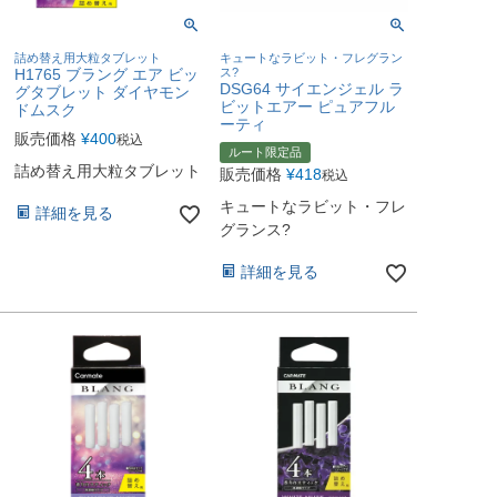
詰め替え用大粒タブレット
キュートなラビット・フレグラン
H1765 ブラング エア ビッ
ス?
DSG64 サイエンジェル ラ
グタブレット ダイヤモン
ビットエアー ピュアフル
ドムスク
ーティ
販売価格
¥
400
税込
ルート限定品
詰め替え用大粒タブレット
販売価格
¥
418
税込
キュートなラビット・フレ
詳細を見る
グランス?
詳細を見る