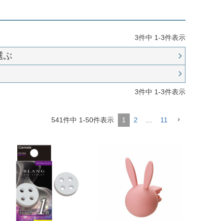
3
件中
1
-
3
件表示
選ぶ
3
件中
1
-
3
件表示
541
件中
1
-
50
件表示
1
2
…
11