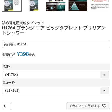
詰め替え用大粒タブレット
H1764 ブラング エア ビッグタブレット ブリリアン
トシャワー
商品番号
H1764
¥
398
販売価格
税込
品番
(
必
須
Cコード
)
(
必
須
)
お気に入りに登録する