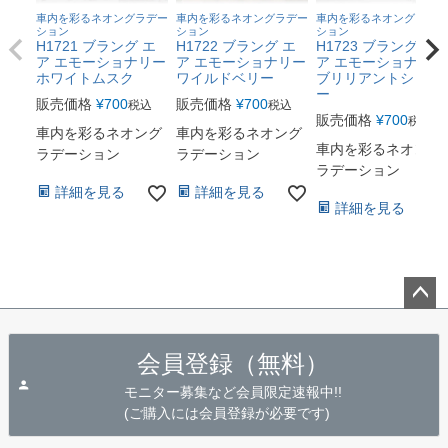
車内を彩るネオングラデー
車内を彩るネオングラデー
車内を彩るネオングラデー
ション
ション
ション
H1721 ブラング エ
H1722 ブラング エ
H1723 ブラング エ
ア エモーショナリー
ア エモーショナリー
ア エモーショナリー
ホワイトムスク
ワイルドベリー
ブリリアントシャワ
ー
販売価格
¥
700
販売価格
¥
700
税込
税込
販売価格
¥
700
税込
車内を彩るネオング
車内を彩るネオング
車内を彩るネオング
ラデーション
ラデーション
ラデーション
詳細を見る
詳細を見る
詳細を見る
ペー
ジト
会員登録（無料）
ップ
へ
モニター募集など会員限定速報中!!
(ご購入には会員登録が必要です)