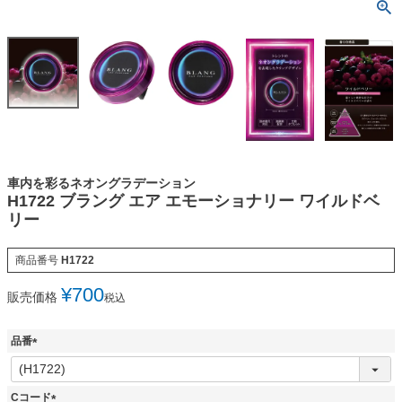
車内を彩るネオングラデーション
H1722 ブラング エア エモーショナリー ワイルドベ
リー
商品番号
H1722
¥
700
販売価格
税込
品番
(
必
須
Cコード