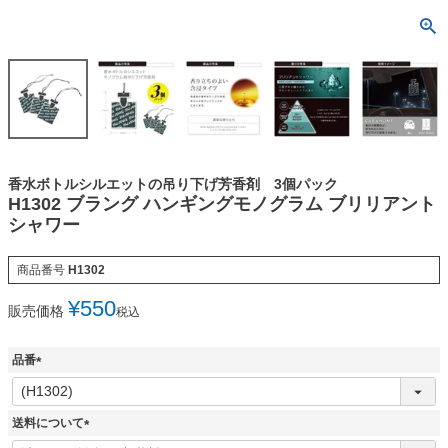
香水ボトルシルエットの吊り下げ芳香剤 3個パック
H1302 ブラング ハンギングモノグラム ブリリアント
シャワー
商品番号
H1302
¥
550
販売価格
税込
品番
(
必
須
送料について
)
(