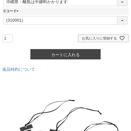
必
須
Cコード
)
(
必
須
)
お気に入りに登録する
カートに入れる
返品特約について