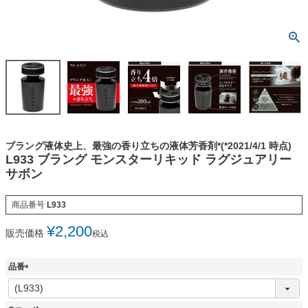
ブラング液体史上、最強の香り立ちの液体芳香剤*(*2021/4/1 時点)
L933 ブラング モンスターリキッド ラグジュアリー
サボン
商品番号
L933
¥
2,200
販売価格
税込
品番
(
必
須