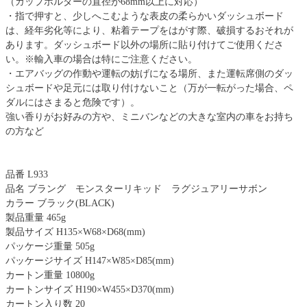
（カップホルダーの直径が68mm以上に対応）
・指で押すと、少しへこむような表皮の柔らかいダッシュボード
は、経年劣化等により、粘着テープをはがす際、破損するおそれが
あります。ダッシュボード以外の場所に貼り付けてご使用くださ
い。※輸入車の場合は特にご注意ください。
・エアバッグの作動や運転の妨げになる場所、また運転席側のダッ
シュボードや足元には取り付けないこと（万が一転がった場合、ペ
ダルにはさまると危険です）。
強い香りがお好みの方や、ミニバンなどの大きな室内の車をお持ち
の方など
品番 L933
品名 ブラング モンスターリキッド ラグジュアリーサボン
カラー ブラック(BLACK)
製品重量 465g
製品サイズ H135×W68×D68(mm)
パッケージ重量 505g
パッケージサイズ H147×W85×D85(mm)
カートン重量 10800g
カートンサイズ H190×W455×D370(mm)
カートン入り数 20