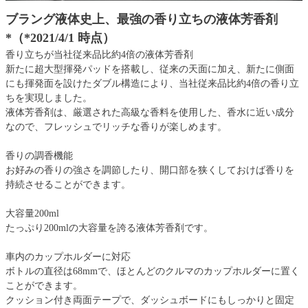
ブラング液体史上、最強の香り立ちの液体芳香剤
*（*2021/4/1 時点）
香り立ちが当社従来品比約4倍の液体芳香剤
新たに超大型揮発パッドを搭載し、従来の天面に加え、新たに側面
にも揮発面を設けたダブル構造により、当社従来品比約4倍の香り立
ちを実現しました。
液体芳香剤は、厳選された高級な香料を使用した、香水に近い成分
なので、フレッシュでリッチな香りが楽しめます。
香りの調香機能
お好みの香りの強さを調節したり、開口部を狭くしておけば香りを
持続させることができます。
大容量200ml
たっぷり200mlの大容量を誇る液体芳香剤です。
車内のカップホルダーに対応
ボトルの直径は68mmで、ほとんどのクルマのカップホルダーに置く
ことができます。
クッション付き両面テープで、ダッシュボードにもしっかりと固定