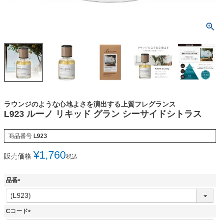
ラウンジのような心地よさを演出する上質フレグランス
L923 ルーノ リキッド グラン シーサイドシトラス
商品番号
L923
¥
1,760
販売価格
税込
品番
(
必
須
Cコード
)