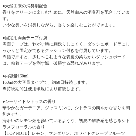
●天然由来の消臭剤配合
香りをクリーンに楽しむために、天然由来の消臭剤を配合していま
す。
いやな臭いを消臭しながら、香りを楽しむことができます。
●固定用両面テープ付属
両面テープは、剥がす時に糊残りしにくく、ダッシュボード等にし
っかりと固定ができるクッション付きを付属しています。
※指で押すと、少しへこむような表皮の柔らかいダッシュボード
は、粘着テープを剥す際、破損する恐れがあります。
●内容量160ml
160mlの大容量タイプで、約60日持続します。
※持続期間は使用環境により前後します。
●シーサイドシトラスの香り
華やかなガーデニア、ジャスミンに、シトラスの爽やかな香りを調
和させた、
海沿いのレモン畑を歩いているような、初夏の解放感を感じるシト
ラスフローラルの香り
【TOP NOTE】レモン、マンダリン、ホワイトグレープフルーツ