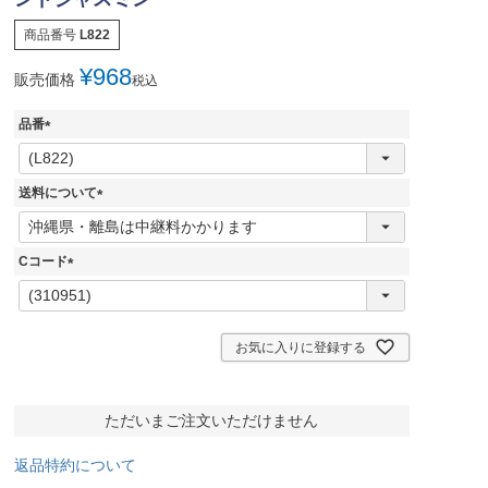
商品番号
L822
¥
968
販売価格
税込
品番
(
必
須
送料について
)
(
必
須
Cコード
)
(
必
須
)
お気に入りに登録する
ただいまご注文いただけません
返品特約について