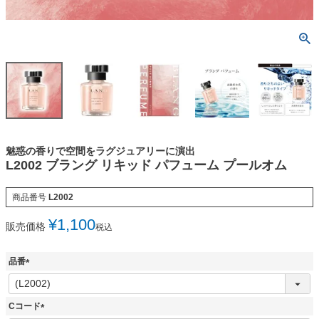
魅惑の香りで空間をラグジュアリーに演出
L2002 ブラング リキッド パフューム プールオム
商品番号
L2002
¥
1,100
販売価格
税込
品番
(
必
須
Cコード
)