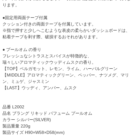
ります。
●固定用両面テープ付属
クッション付きの両面テープを付属しています。
※指で押すと少しへこむような表皮の柔らかいダッシュボードは、
粘着テープを剥す際、破損するおそれがあります。
● プールオム の香り
フレッシュなシトラスとスパイスが特徴的な、
瑞々しいアロマティックウッディムスクの香り。
【TOP】ベルガモット、レモン、ライム、ハーバルグリーン
【MIDDLE】アロマティックグリーン、ペッパー、ナツメグ、マリ
ン、ミュゲ、ジャスミン
【LAST】ウッディ、アンバー、ムスク
品番 L2002
品名 ブラング リキッド パフューム プールオム
カラー シルバー(SILVER)
製品重量 220g
製品サイズ H90×W58×D58(mm)