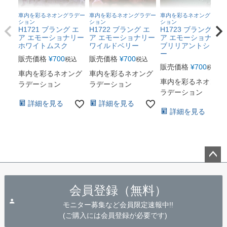
車内を彩るネオングラデー
車内を彩るネオングラデー
車内を彩るネオングラデー
ション
ション
ション
H1721 ブラング エ
H1722 ブラング エ
H1723 ブラング エ
ア エモーショナリー
ア エモーショナリー
ア エモーショナリー
ホワイトムスク
ワイルドベリー
ブリリアントシャワ
ー
販売価格
¥
700
販売価格
¥
700
税込
税込
販売価格
¥
700
税込
車内を彩るネオング
車内を彩るネオング
車内を彩るネオング
ラデーション
ラデーション
ラデーション
詳細を見る
詳細を見る
詳細を見る
ペー
ジト
会員登録（無料）
ップ
へ
モニター募集など会員限定速報中!!
(ご購入には会員登録が必要です)