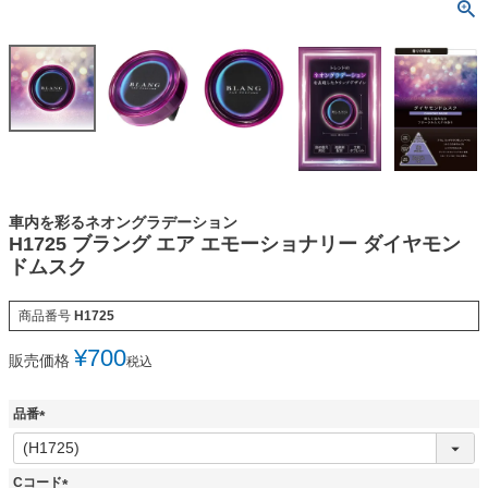
車内を彩るネオングラデーション
H1725 ブラング エア エモーショナリー ダイヤモン
ドムスク
商品番号
H1725
¥
700
販売価格
税込
品番
(
必
須
Cコード