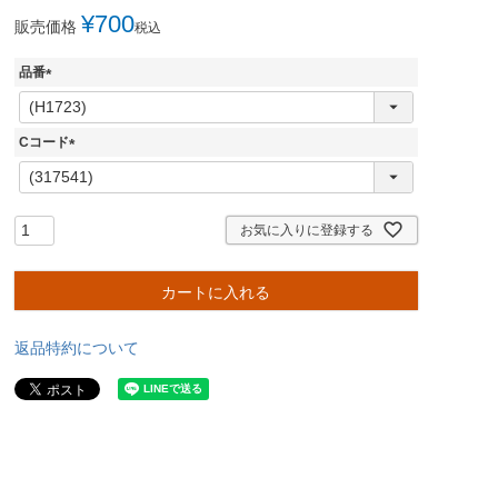
¥
700
販売価格
税込
品番
(
必
須
Cコード
)
(
必
須
)
お気に入りに登録する
カートに入れる
返品特約について