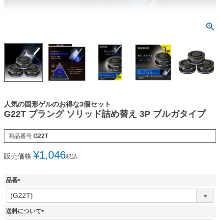
人気の固形ゲルのお得な3個セット
G22T ブラング ソリッド詰め替え 3P ブルガタイプ
商品番号
G22T
¥
1,046
販売価格
税込
品番
(
必
須
送料について
)