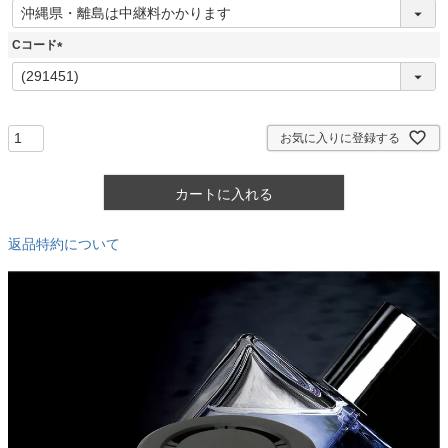
(
必
須
Cコード
)
(
必
須
)
お気に入りに登録する
カートに入れる
返品特約について