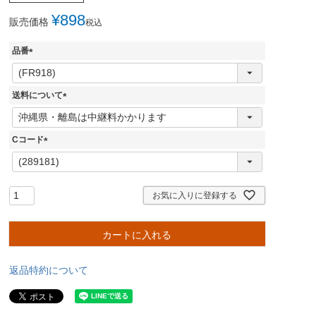
¥
898
販売価格
税込
品番
(
必
須
送料について
)
(
必
須
Cコード
)
(
必
須
)
お気に入りに登録する
カートに入れる
返品特約について