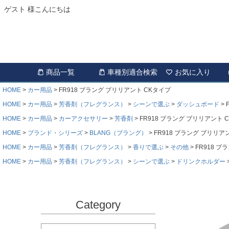
ゲスト 様こんにちは
商品一覧
車種別適合検索
お気に入り
HOME
カー用品
FR918 ブラング ブリリアント CKタイプ
HOME
カー用品
芳香剤（フレグランス）
シーンで選ぶ
ダッシュボード
HOME
カー用品
カーアクセサリー
芳香剤
FR918 ブラング ブリリアント 
HOME
ブランド・シリーズ
BLANG（ブラング）
FR918 ブラング ブリリア
HOME
カー用品
芳香剤（フレグランス）
香りで選ぶ
その他
FR918 
HOME
カー用品
芳香剤（フレグランス）
シーンで選ぶ
ドリンクホルダー
Category