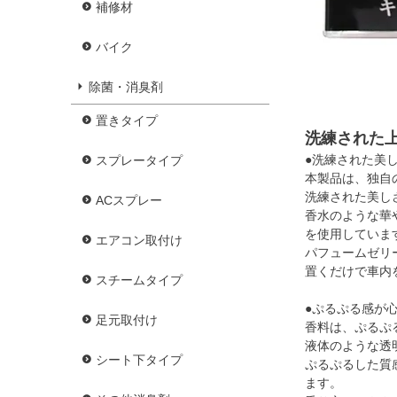
補修材
バイク
除菌・消臭剤
置きタイプ
洗練された
●洗練された美
スプレータイプ
本製品は、独自
洗練された美し
ACスプレー
香水のような華
を使用していま
エアコン取付け
パフュームゼリ
置くだけで車内
スチームタイプ
●ぷるぷる感が
足元取付け
香料は、ぷるぷ
液体のような透
シート下タイプ
ぷるぷるした質
ます。