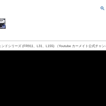
ンドシリーズ (FR911、L31、L155) （Youtube カーメイト公式チャ