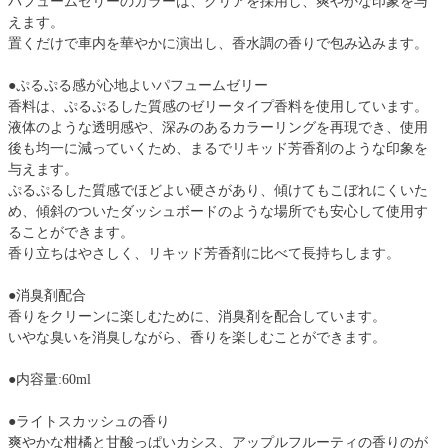
パフュームゼリーのカラーは、クリアを採用し、爽やかな印象を与
えます。
置くだけで車内を華やかに演出し、香水調の香りで包み込みます。
●ぷるぷる感が心地よいパフュームゼリー
香料は、ぷるぷるした質感のゼリータイプ香料を使用しています。
液体のような透明感や、深みのあるカラーリングを再現でき、使用
後も均一に減っていくため、まるでリキッド芳香剤のような印象を
与えます。
ぷるぷるした質感でほどよい硬さがあり、傾けてもこぼれにくいた
め、傾斜のついたダッシュボードのような場所でも安心して使用す
ることができます。
香り立ちはやさしく、リキッド芳香剤に比べて長持ちします。
●消臭剤配合
香りをクリーンに楽しむために、消臭剤を配合しています。
いやな臭いを消臭しながら、香りを楽しむことができます。
●内容量:60ml
●ライトスカッシュの香り
爽やかな柑橘と甘酸っぱいカシス、アップルフルーティの香りのが