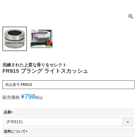
洗練された上質な香りをセレクト
FR915 ブラング ライトスカッシュ
商品番号
FR915
¥
798
販売価格
税込
品番
(
必
須
送料について
)