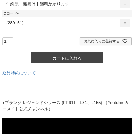
(
必
須
Cコード
)
(
必
須
)
お気に入りに登録する
カートに入れる
返品特約について
●ブラング レジェンドシリーズ (FR911、L31、L155) （Youtube カ
ーメイト公式チャンネル）