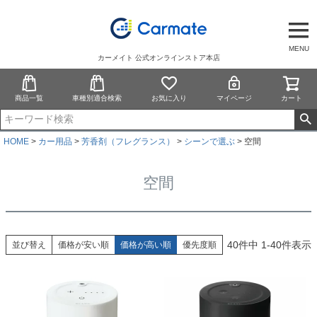
MENU
カーメイト 公式オンラインストア本店
商品一覧
車種別適合検索
お気に入り
マイページ
カート
HOME
カー用品
芳香剤（フレグランス）
シーンで選ぶ
空間
空間
40
件中
1
-
40
件表示
並び替え
価格が安い順
価格が高い順
優先度順