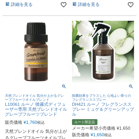
詳細を見る
詳細を見る
天然ブレンドオイル 気分が上がるグレ
除菌効果をプラスした 心地よい香りの
ープフルーツオイルブレンド
フレグランススプレー
L10061 ルーノ 噴霧式ディフュ
DH421 ルーノ フレグランスス
ーザー専用 天然ブレンドオイル
プレー ミュゲ＆グリーンアップ
グレープフルーツブレンド
ル
販売価格
¥
1,760
ルート限定品
税込
メーカー希望小売価格
¥
1,650
天然ブレンドオイル 気分が上が
販売価格
¥
1,650
税込
るグレープフルーツオイルブレ