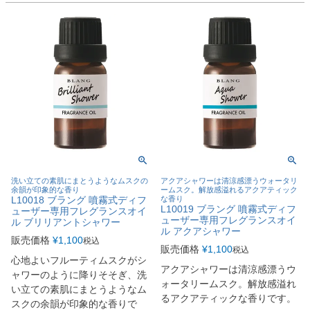
洗い立ての素肌にまとうようなムスクの
アクアシャワーは清涼感漂うウォータリ
余韻が印象的な香り
ームスク。解放感溢れるアクアティック
L10018 ブラング 噴霧式ディフ
な香り
L10019 ブラング 噴霧式ディフ
ューザー専用フレグランスオイ
ューザー専用フレグランスオイ
ル ブリリアントシャワー
ル アクアシャワー
販売価格
¥
1,100
税込
販売価格
¥
1,100
税込
心地よいフルーティムスクがシ
アクアシャワーは清涼感漂うウ
ャワーのように降りそそぎ、洗
ォータリームスク。解放感溢れ
い立ての素肌にまとうようなム
るアクアティックな香りです。
スクの余韻が印象的な香りで