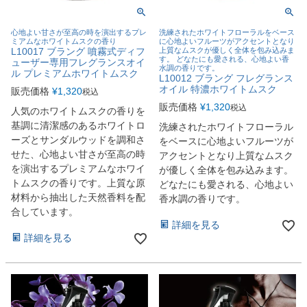
心地よい甘さが至高の時を演出するプレ
洗練されたホワイトフローラルをベース
ミアムなホワイトムスクの香り
に心地よいフルーツがアクセントとなり
L10017 ブラング 噴霧式ディフ
上質なムスクが優しく全体を包み込みま
す。 どなたにも愛される、心地よい香
ューザー専用フレグランスオイ
水調の香りです。
ル プレミアムホワイトムスク
L10012 ブラング フレグランス
オイル 特濃ホワイトムスク
販売価格
¥
1,320
税込
販売価格
¥
1,320
税込
人気のホワイトムスクの香りを
基調に清潔感のあるホワイトロ
洗練されたホワイトフローラル
ーズとサンダルウッドを調和さ
をベースに心地よいフルーツが
せた、心地よい甘さが至高の時
アクセントとなり上質なムスク
を演出するプレミアムなホワイ
が優しく全体を包み込みます。
トムスクの香りです。上質な原
どなたにも愛される、心地よい
材料から抽出した天然香料を配
香水調の香りです。
合しています。
詳細を見る
詳細を見る