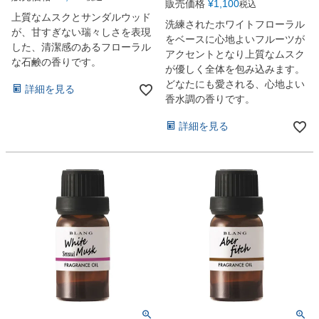
販売価格
¥
1,100
税込
上質なムスクとサンダルウッド
洗練されたホワイトフローラル
が、甘すぎない瑞々しさを表現
をベースに心地よいフルーツが
した、清潔感のあるフローラル
アクセントとなり上質なムスク
な石鹸の香りです。
が優しく全体を包み込みます。
どなたにも愛される、心地よい
詳細を見る
香水調の香りです。
詳細を見る