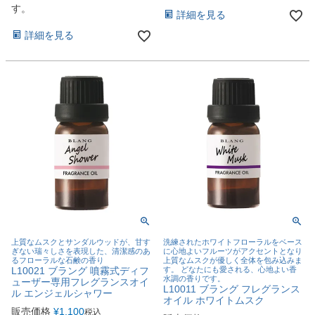
す。
詳細を見る
詳細を見る
上質なムスクとサンダルウッドが、甘す
洗練されたホワイトフローラルをベース
ぎない瑞々しさを表現した、清潔感のあ
に心地よいフルーツがアクセントとなり
るフローラルな石鹸の香り
上質なムスクが優しく全体を包み込みま
L10021 ブラング 噴霧式ディフ
す。 どなたにも愛される、心地よい香
水調の香りです。
ューザー専用フレグランスオイ
L10011 ブラング フレグランス
ル エンジェルシャワー
オイル ホワイトムスク
販売価格
¥
1,100
税込