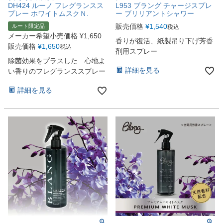
DH424 ルーノ フレグランスス
L953 ブラング チャージスプレ
プレー ホワイトムスクＮ.
ー ブリリアントシャワー
販売価格
¥
1,540
ルート限定品
税込
メーカー希望小売価格
¥
1,650
香りが復活、紙製吊り下げ芳香
販売価格
¥
1,650
税込
剤用スプレー
除菌効果をプラスした 心地よ
詳細を見る
い香りのフレグランススプレー
詳細を見る