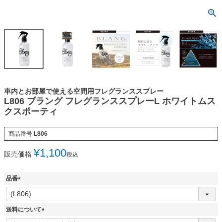
車内とお部屋で使える空間用フレグランススプレー
L806 ブラング フレグランススプレーL ホワイトムス
クスポーティ
商品番号
L806
¥
1,100
販売価格
税込
品番
(
必
須
送料について
)
(