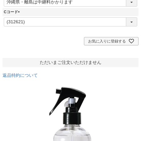
必
須
Cコード
)
(
必
須
)
お気に入りに登録する
ただいまご注文いただけません
返品特約について