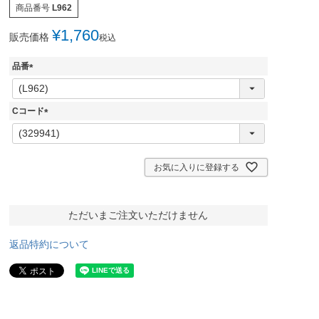
商品番号
L962
¥
1,760
販売価格
税込
品番
(
必
須
Cコード
)
(
必
須
)
お気に入りに登録する
ただいまご注文いただけません
返品特約について