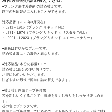
液体芳香剤が詰め替えできる。
●ブラング液体芳香剤 の詰め替えです。
以下の対応製品に入れることができます。
対応品番（2023年3月現在）
・L911～L915（ブラング リキッド NL）
・L971～L974（ブラング リキッド クリスタル TALL）
・L2021～L2023（ブラング リキッド エモーショナリー）
●液色は鮮やかなブルーです。
詰め替え液は元の液色と異なります。
●対応製品1本分の容量160ml
詰め替え1回分の使い切りです。
お得にお使いいただけます。
注ぎやすい形状で簡単に詰め替えできます。
●替え芯と両面テープを付属
芯を新しいくすることで、揮発を良くし香りをしっかり楽しめま
す。
芯の色はブラックです。
両面テープを付属しているので、ボトルをダッシュボード等に貼り