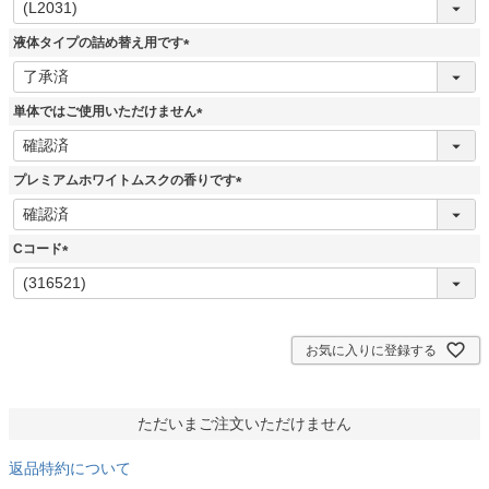
必
須
液体タイプの詰め替え用です
)
(
必
須
単体ではご使用いただけません
)
(
必
須
プレミアムホワイトムスクの香りです
)
(
必
須
Cコード
)
(
必
須
)
お気に入りに登録する
ただいまご注文いただけません
返品特約について