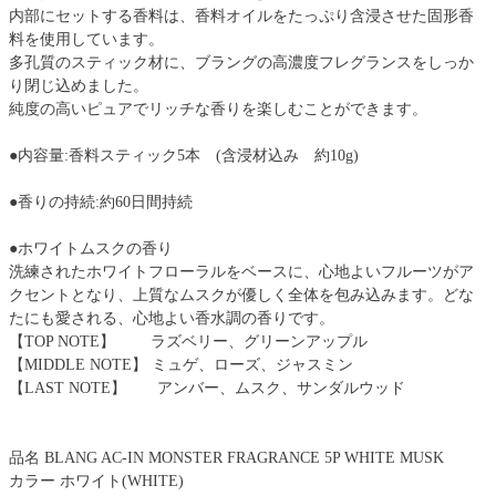
内部にセットする香料は、香料オイルをたっぷり含浸させた固形香
料を使用しています。
多孔質のスティック材に、ブラングの高濃度フレグランスをしっか
り閉じ込めました。
純度の高いピュアでリッチな香りを楽しむことができます。
●内容量:香料スティック5本 (含浸材込み 約10g)
●香りの持続:約60日間持続
●ホワイトムスクの香り
洗練されたホワイトフローラルをベースに、心地よいフルーツがア
クセントとなり、上質なムスクが優しく全体を包み込みます。どな
たにも愛される、心地よい香水調の香りです。
【TOP NOTE】 ラズベリー、グリーンアップル
【MIDDLE NOTE】 ミュゲ、ローズ、ジャスミン
【LAST NOTE】 アンバー、ムスク、サンダルウッド
品名 BLANG AC-IN MONSTER FRAGRANCE 5P WHITE MUSK
カラー ホワイト(WHITE)