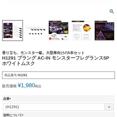
香り立ち、モンスター級。大型車向けの5本セット
H1291 ブラング AC-IN モンスターフレグランス5P
ホワイトムスク
商品番号
H1291
¥
1,980
販売価格
税込
品番
(
必
須
送料について