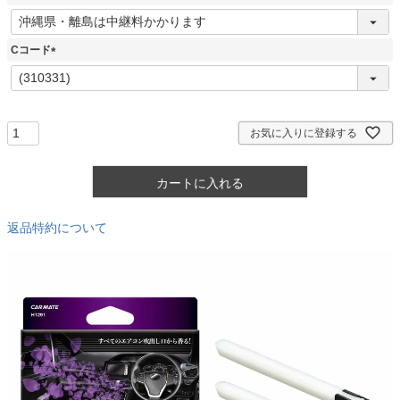
)
(
必
須
Cコード
)
(
必
須
)
お気に入りに登録する
カートに入れる
返品特約について