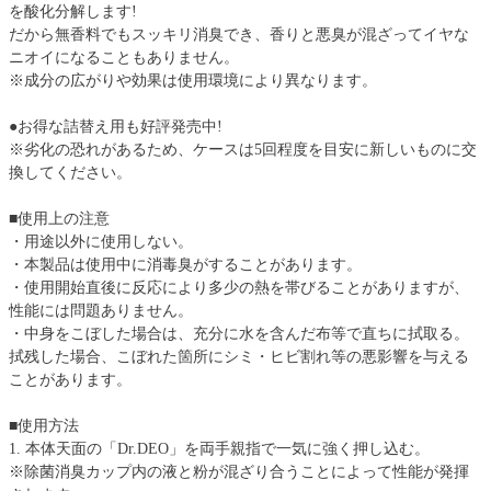
を酸化分解します!
だから無香料でもスッキリ消臭でき、香りと悪臭が混ざってイヤな
ニオイになることもありません。
※成分の広がりや効果は使用環境により異なります。
●お得な詰替え用も好評発売中!
※劣化の恐れがあるため、ケースは5回程度を目安に新しいものに交
換してください。
■使用上の注意
・用途以外に使用しない。
・本製品は使用中に消毒臭がすることがあります。
・使用開始直後に反応により多少の熱を帯びることがありますが、
性能には問題ありません。
・中身をこぼした場合は、充分に水を含んだ布等で直ちに拭取る。
拭残した場合、こぼれた箇所にシミ・ヒビ割れ等の悪影響を与える
ことがあります。
■使用方法
1. 本体天面の「Dr.DEO」を両手親指で一気に強く押し込む。
※除菌消臭カップ内の液と粉が混ざり合うことによって性能が発揮