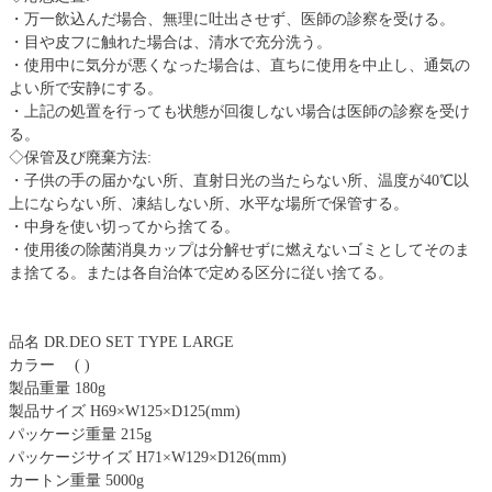
・万一飲込んだ場合、無理に吐出させず、医師の診察を受ける。
・目や皮フに触れた場合は、清水で充分洗う。
・使用中に気分が悪くなった場合は、直ちに使用を中止し、通気の
よい所で安静にする。
・上記の処置を行っても状態が回復しない場合は医師の診察を受け
る。
◇保管及び廃棄方法:
・子供の手の届かない所、直射日光の当たらない所、温度が40℃以
上にならない所、凍結しない所、水平な場所で保管する。
・中身を使い切ってから捨てる。
・使用後の除菌消臭カップは分解せずに燃えないゴミとしてそのま
ま捨てる。または各自治体で定める区分に従い捨てる。
品名 DR.DEO SET TYPE LARGE
カラー ( )
製品重量 180g
製品サイズ H69×W125×D125(mm)
パッケージ重量 215g
パッケージサイズ H71×W129×D126(mm)
カートン重量 5000g