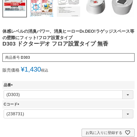
体感レベルの消臭パワー、消臭ヒーローDr.DEO!ラゲッジスペース等
の壁際にフィット!フロア設置タイプ
D303 ドクターデオ フロア設置タイプ 無香
商品番号
D303
¥
1,430
販売価格
税込
品番
(
必
須
Cコード
)
(
必
須
)
お気に入りに登録する