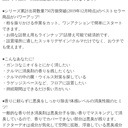
●シリーズ累計出荷数量750万個突破(2019年12月時点)のベストセラー
商品がパワーアップ!
・粉を振りかける作業をカット。ワンアクションで簡単にスタート
できます。
・お得な詰替え用もラインナップ!詰替え可能で経済的です。
・設置場所に適したスッキリデザイン!クルマだけでなく、おウチで
も使えます。
●こんなあなたに!
・ガンコなニオイをとにかく消したい
・クルマに消臭剤の香りを残したくない
・クルマの中の菌・ウイルス対策を探している
・ラゲッジスペースなど、フロアに設置したい
・持続期間はできるだけ長い方がいい
●香りに頼らずに悪臭をしっかり除去!体感レベルの消臭性能のヒミ
ツ!
一般的な香り付き消臭剤は悪臭分子を強い香りでマスキングして消
臭しているので、香りでカバーできない部分は悪臭が残ります。
ドクターデオは成分が気化して空間に拡散。浮遊している悪臭成分