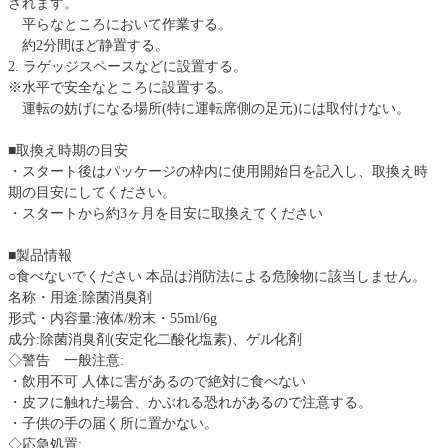
されます。
平らなところにおいて作業する。
約2分間ほど静置する。
2. ラゲッジスペースなどに設置する。
※水平で安全なところに設置する。
運転の妨げになる場所(特に運転席側の足元)には取付けない。
■取換え時期の目安
・スタート後はパッケージの枠内に使用開始日を記入し、取換え時
期の目安にしてください。
・スタートから約3ヶ月を目安に取換えてください
■製品情報
○食べないでください 本品は消防法による危険物に該当しません。
名称・用途:除菌消臭剤
形式・内容量:液体/粉末・55ml/6g
成分:除菌消臭剤(安定化二酸化塩素)、ゲル化剤
◇警告 一般注意:
・飲用不可 人体に害があるので絶対に食べない
・皮フに触れた場合、かぶれる恐れがあるので注意する。
・子供の手の届く所に置かない。
◇応急処置: