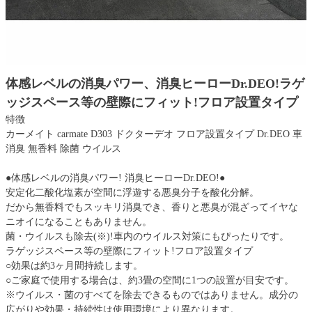
体感レベルの消臭パワー、消臭ヒーローDr.DEO!ラゲ
ッジスペース等の壁際にフィット!フロア設置タイプ
特徴
カーメイト carmate D303 ドクターデオ フロア設置タイプ Dr.DEO 車
消臭 無香料 除菌 ウイルス
●体感レベルの消臭パワー! 消臭ヒーローDr.DEO!●
安定化二酸化塩素が空間に浮遊する悪臭分子を酸化分解。
だから無香料でもスッキリ消臭でき、香りと悪臭が混ざってイヤな
ニオイになることもありません。
菌・ウイルスも除去(※)!車内のウイルス対策にもぴったりです。
ラゲッジスペース等の壁際にフィット!フロア設置タイプ
○効果は約3ヶ月間持続します。
○ご家庭で使用する場合は、約3畳の空間に1つの設置が目安です。
※ウイルス・菌のすべてを除去できるものではありません。成分の
広がりや効果・持続性は使用環境により異なります。