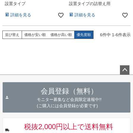
設置タイプ
設置タイプの詰替え用
詳細を見る
詳細を見る
6
件中
1
-
6
件表示
並び替え
価格が安い順
価格が高い順
優先度順
ペー
ジト
会員登録（無料）
ップ
へ
モニター募集など会員限定速報中!!
(ご購入には会員登録が必要です)
税抜2,000円以上で送料無料