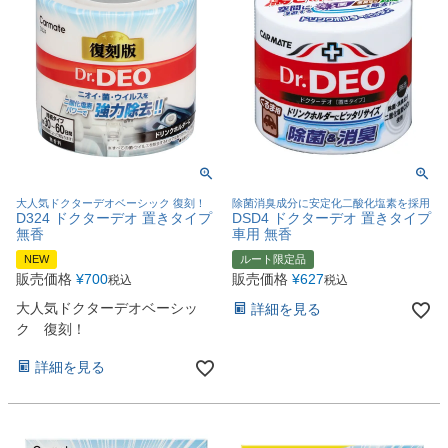
大人気ドクターデオベーシック 復刻！
除菌消臭成分に安定化二酸化塩素を採用
D324 ドクターデオ 置きタイプ
DSD4 ドクターデオ 置きタイプ
無香
車用 無香
NEW
ルート限定品
販売価格
¥
700
販売価格
¥
627
税込
税込
大人気ドクターデオベーシッ
詳細を見る
ク 復刻！
詳細を見る