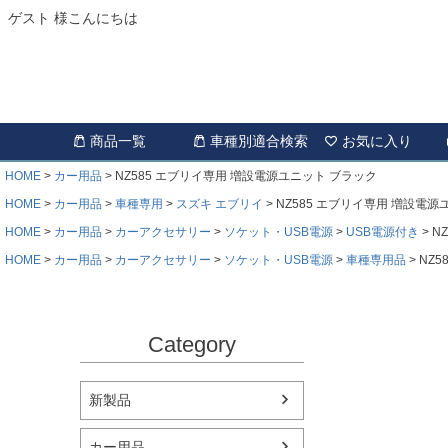
ゲスト 様こんにちは
商品一覧
車種別適合検索
お気に入り
HOME
カー用品
NZ585 エブリイ専用 増設電源ユニット ブラック
HOME
カー用品
車種専用
スズキ エブリイ
NZ585 エブリイ専用 増設電源
HOME
カー用品
カーアクセサリー
ソケット・USB電源
USB電源付き
N
HOME
カー用品
カーアクセサリー
ソケット・USB電源
車種専用品
NZ
Category
新製品
カー用品