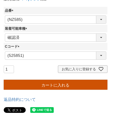
品番
(
必
須
装着可能車種
)
(
必
須
Cコード
)
(
必
須
)
お気に入りに登録する
カートに入れる
返品特約について